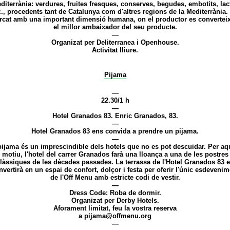
diterrània: verdures, fruites fresques, conserves, begudes, embotits, lact
c., procedents tant de Catalunya com d'altres regions de la Mediterrània.
cat amb una important dimensió humana, on el productor es convertei
el millor ambaixador del seu producte.
—
Organizat per Deliterranea i Openhouse.
Activitat lliure.
Pijama
—
22.30/1 h
—
Hotel Granados 83. Enric Granados, 83.
—
Hotel Granados 83 ens convida a prendre un pijama.
—
pijama és un imprescindible dels hotels que no es pot descuidar. Per aq
motiu, l'hotel del carrer Granados farà una lloança a una de les postres
làssiques de les dècades passades. La terrassa de l'Hotel Granados 83 
nvertirà en un espai de confort, dolçor i festa per oferir l'únic esdevenim
de l'Off Menu amb estricte codi de vestir.
—
Dress Code: Roba de dormir.
Organizat per Derby Hotels.
Aforament limitat, feu la vostra reserva
a
pijama@offmenu.org
—