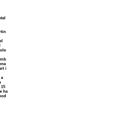
tal
rtin
el
l
pula
 amb
lena
rt i
 a
a
 15
e ha
Food