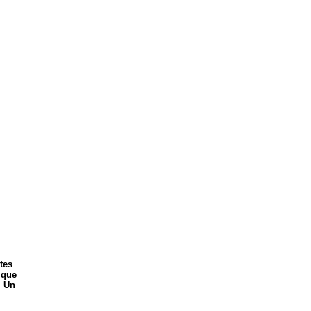
tes
 que
. Un