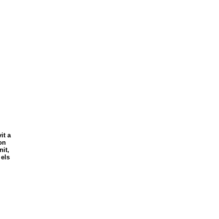
it a
on
nit,
 els