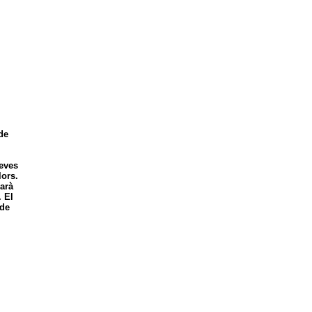
de
seves
lors.
iarà
. El
 de