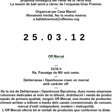
proposta nostàlgica del celler de la Terra Alta.
La sessió de ball anirà a càrrec de l'orquesta Gran Premier.
—
Organizat per Casa Mariol.
Aforament limitat, feu la vostra reserva
a
balldelvermut@offmenu.org
25.03.12
Off Mercat
—
11/16 h
Ra. Passatge de Mil vuit cents.
—
Deliterranea i Openhouse creen un mercat
amb caràcter off.
—
De la mà de Deliterranea i Openhouse Barcelona, dues noves empreses
rcelonines dedicades al món de la difusió, distribució i venda de produc
esanals de primera qualitat, sorgeix Off Mercat, una mostra de productes
ícilment arriben a tothom a través dels canals convencionals de consum
mercat d'estil independent, modern i metropolità.
L'Off Mercat oferirà tot el ventall de productes que conformen la dieta