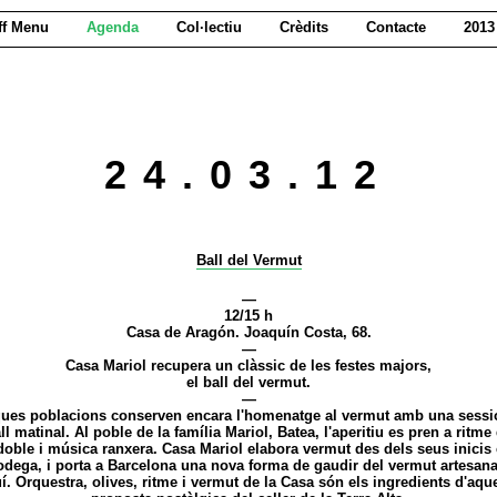
ff Menu
Agenda
Col·lectiu
Crèdits
Contacte
2013
24.03.12
Ball del Vermut
—
12/15 h
Casa de Aragón. Joaquín Costa, 68.
—
Casa Mariol recupera un clàssic de les festes majors,
el ball del vermut.
—
ues poblacions conserven encara l'homenatge al vermut amb una sessi
ll matinal. Al poble de la família Mariol, Batea, l'aperitiu es pren a ritme
oble i música ranxera. Casa Mariol elabora vermut des dels seus inici
odega, i porta a Barcelona una nova forma de gaudir del vermut artesanal
í. Orquestra, olives, ritme i vermut de la Casa són els ingredients d'aqu