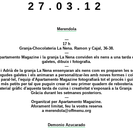
27.03.12
Merendola
—
17 h
Granja-Chocolateria La Nena. Ramon y Cajal, 36-38.
—
partamento Magazine i la granja La Nena conviden els nens a una tarda 
galetes, dibuix i fotografia.
—
i Adrià de la granja La Nena ensenyaran als nens com es preparen les 
gudes galetes i els animaran a personalitzar-les amb noves formes i co
paral·lel, l'equip d'Apartamento Magazine fotografiarà tot el procés i gu
 més petits per tal que puguin crear el seu primer quadern de rebosteria
terial gràfic d'aquesta tarda de cuina i creativitat s'exposarà a la Granja
Gràcia durant les setmanes posteriors.
—
Organitzat per Apartamento Magazine.
Aforament limitat, feu la vostra reserva
a
merendola@offmenu.org
Demonio Azucarado