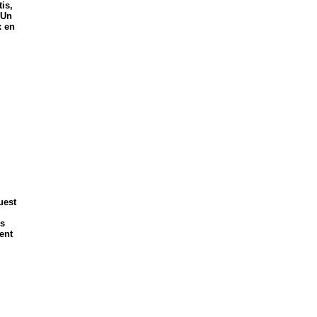
is,
 Un
x en
uest
es
ent