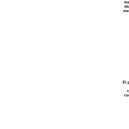
me
et
mer
El 
c
co