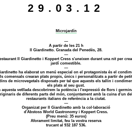
29.03.12
Microjardín
—
A partir de les 21 h
Il Giardinetto. Granada del Penedès, 28.
—
estaurant Il Giardinetto i Koppert Cress s'uneixen durant una nit per cre
jardí comestible.
—
Giardinetto ha elaborat un menú especial on el protagonista és el condim
ls comensals crearan plats propis, únics i personalitzats a partir de peti
dins de microvegetals disposats per tal que aquests els tallin i condime
els plats al seu gust.
 aquesta vetllada descobrirem la potència i l'expressió de flors i germin
riginaris de diferents parts del món, conjuntament amb la cuina d'un de
restaurants italians de referència a la ciutat.
—
Organizat per Il Giardinetto amb la col·laboració
d'Abstoss World Gastronomy i Koppert Cress.
(Preu menú: 35 euros)
Aforament limitat, feu la vostra reserva
trucant al 932 187 536.