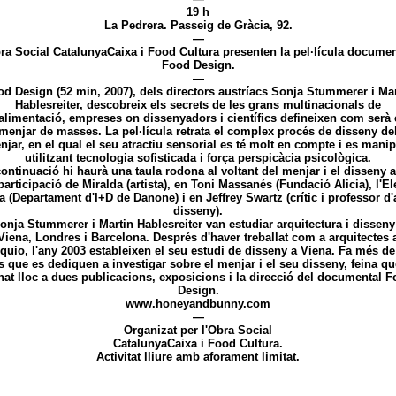
19 h
La Pedrera. Passeig de Gràcia, 92.
—
ra Social CatalunyaCaixa i Food Cultura presenten la pel·lícula documen
Food Design.
—
d Design (52 min, 2007), dels directors austríacs Sonja Stummerer i Ma
Hablesreiter, descobreix els secrets de les grans multinacionals de
'alimentació, empreses on dissenyadors i científics defineixen com serà 
menjar de masses. La pel·lícula retrata el complex procés de disseny de
jar, en el qual el seu atractiu sensorial es té molt en compte i es mani
utilitzant tecnologia sofisticada i força perspicàcia psicològica.
ontinuació hi haurà una taula rodona al voltant del menjar i el disseny
participació de Miralda (artista), en Toni Massanés (Fundació Alicia), l'E
a (Departament d'I+D de Danone) i en Jeffrey Swartz (crític i professor d'a
disseny).
onja Stummerer i Martin Hablesreiter van estudiar arquitectura i disseny
Viena, Londres i Barcelona. Després d'haver treballat com a arquitectes 
quio, l'any 2003 estableixen el seu estudi de disseny a Viena. Fa més de
s que es dediquen a investigar sobre el menjar i el seu disseny, feina qu
at lloc a dues publicacions, exposicions i la direcció del documental 
Design.
www.honeyandbunny.com
—
Organizat per l'Obra Social
CatalunyaCaixa i Food Cultura.
Activitat lliure amb aforament limitat.