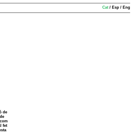
Cat
/
Esp
/
Eng
ó de
 de
s com
 fet
esta