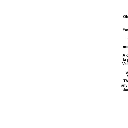
Ob
Foo
l
men
A c
la 
Vel
S
Tò
any
don