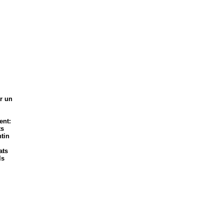
ar un
ent:
ts
ntin
ats
ls