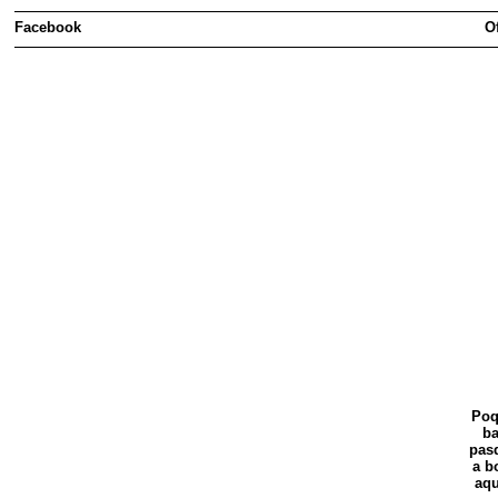
Facebook
O
Poq
ba
pasd
a b
aqu