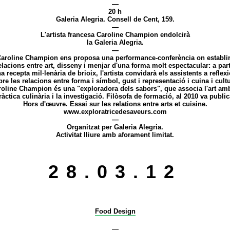
—
20 h
Galeria Alegria. Consell de Cent, 159.
—
L'artista francesa Caroline Champion endolcirà
la Galeria Alegria.
—
aroline Champion ens proposa una performance-conferència on establi
elacions entre art, disseny i menjar d'una forma molt espectacular: a part
a recepta mil·lenària de brioix, l'artista convidarà els assistents a reflex
re les relacions entre forma i símbol, gust i representació i cuina i cult
roline Champion és una "exploradora dels sabors", que associa l'art amb
ràctica culinària i la investigació. Filòsofa de formació, al 2010 va public
Hors d'œuvre. Essai sur les relations entre arts et cuisine.
www.exploratricedesaveurs.com
—
Organitzat per Galeria Alegria.
Activitat lliure amb aforament limitat.
28.03.12
Food Design
—