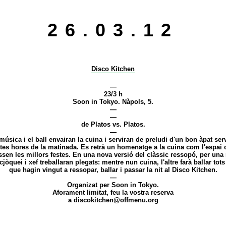
26.03.12
Disco Kitchen
—
23/3 h
Soon in Tokyo. Nàpols, 5.
—
—
de Platos vs. Platos.
—
música i el ball envairan la cuina i serviran de preludi d'un bon àpat serv
ltes hores de la matinada. Es retrà un homenatge a la cuina com l'espai 
sen les millors festes. En una nova versió del clàssic ressopó, per una 
cjòquei i xef treballaran plegats: mentre nun cuina, l'altre farà ballar tots
que hagin vingut a ressopar, ballar i passar la nit al Disco Kitchen.
—
Organizat per Soon in Tokyo.
Aforament limitat, feu la vostra reserva
a
discokitchen@offmenu.org